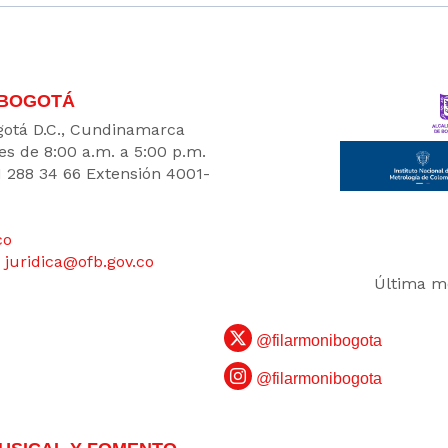
 BOGOTÁ
Bogotá D.C., Cundinamarca
es de 8:00 a.m. a 5:00 p.m.
1 288 34 66 Extensión 4001-
co
:
juridica@ofb.gov.co
Última mo
@filarmonibogota
@filarmonibogota