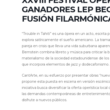
XXVIII FESTIVAL ÓP
GANADORES LEP BEC
FUSIÓN FILARMÓNICA
“Trouble in Tahiti” es una ópera en un acto, escrita
explora satíricamente el sueño americano. La tram
pareja en crisis que lleva una vida suburbana apare
Bernstein combina libreto y música para criticar la b
materialismo de la sociedad estadounidense de los 
que incorpora elementos de jazz y dodecafonismo.
CantArte, en su esfuerzo por presentar obras “nuev
propone esta puesta en escena en versión escénico
iniciativa busca diversificar la oferta operística loc
las demandas contemporáneas de entretenimiento y
disfrute a nuevos públicos.