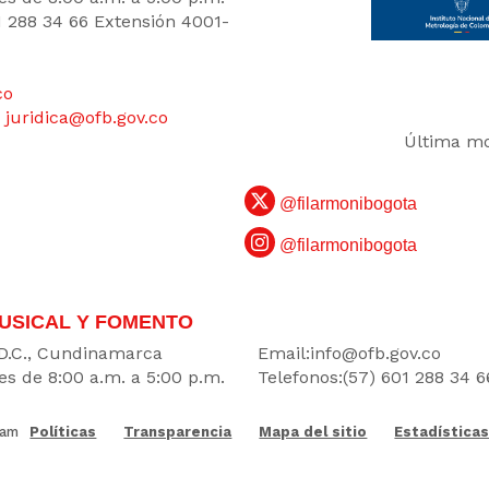
1 288 34 66 Extensión 4001-
co
:
juridica@ofb.gov.co
Última mo
@filarmonibogota
@filarmonibogota
USICAL Y FOMENTO
DATOS
 D.C., Cundinamarca
Email:
info@ofb.gov.co
es de 8:00 a.m. a 5:00 p.m.
Telefonos:(57) 601 288 34 6
 am
Políticas
Transparencia
Mapa del sitio
Estadística