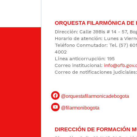
ORQUESTA FILARMÓNICA DE
Dirección: Calle 39Bis # 14 - 57, 
Horario de atención: Lunes a Viern
Teléfono Conmutador: Tel. (57) 60
4002
Línea anticorrupción: 195
Correo institucional:
info@ofb.gov.
Correo de notificaciones judiciales
@orquestafilarmonicadebogota
@filarmonibogota
DIRECCIÓN DE FORMACIÓN M