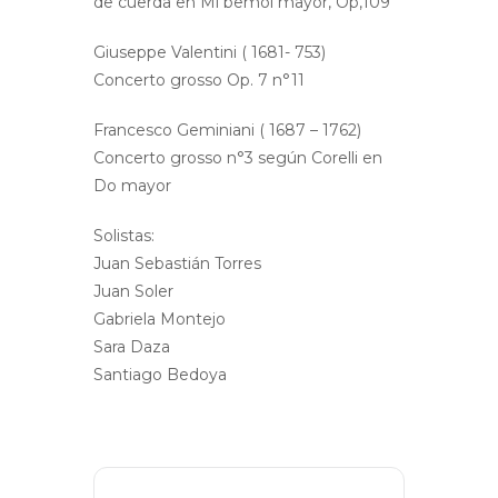
de cuerda en Mi bemol mayor, Op,109
Giuseppe Valentini ( 1681- 753)
Concerto grosso Op. 7 n°11
Francesco Geminiani ( 1687 – 1762)
Concerto grosso n°3 según Corelli en
Do mayor
Solistas:
Juan Sebastián Torres
Juan Soler
Gabriela Montejo
Sara Daza
Santiago Bedoya