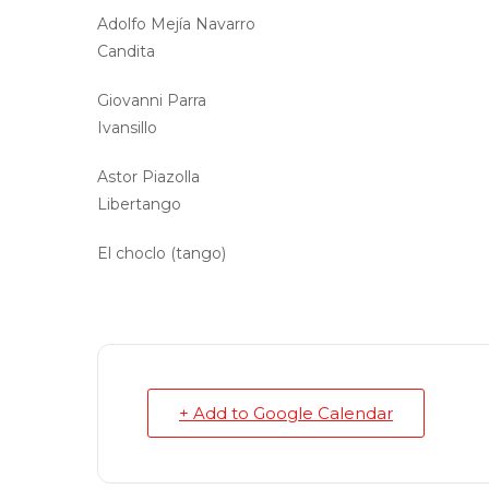
Adolfo Mejía Navarro
Candita
Giovanni Parra
Ivansillo
Astor Piazolla
Libertango
El choclo (tango)
+ Add to Google Calendar