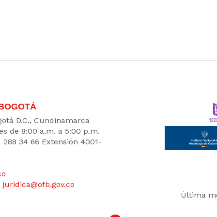
 BOGOTÁ
Bogotá D.C., Cundinamarca
es de 8:00 a.m. a 5:00 p.m.
1 288 34 66 Extensión 4001-
co
:
juridica@ofb.gov.co
Última mo