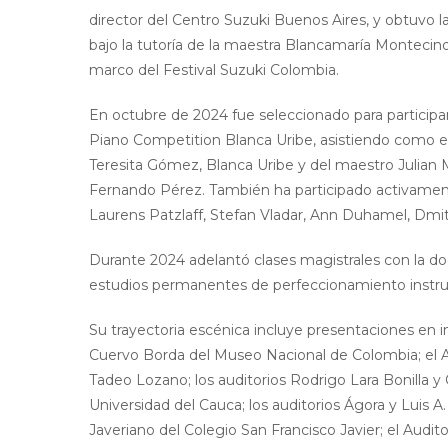
director del Centro Suzuki Buenos Aires, y obtuvo 
bajo la tutoría de la maestra Blancamaría Montecinos
marco del Festival Suzuki Colombia.
En octubre de 2024 fue seleccionado para participa
Piano Competition Blanca Uribe, asistiendo como es
Teresita Gómez, Blanca Uribe y del maestro Julian 
Fernando Pérez. También ha participado activamen
Laurens Patzlaff, Stefan Vladar, Ann Duhamel, Dmitr
Durante 2024 adelantó clases magistrales con la d
estudios permanentes de perfeccionamiento instrum
Su trayectoria escénica incluye presentaciones en i
Cuervo Borda del Museo Nacional de Colombia; el A
Tadeo Lozano; los auditorios Rodrigo Lara Bonilla y 
Universidad del Cauca; los auditorios Ágora y Luis A.
Javeriano del Colegio San Francisco Javier; el Audit