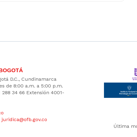
 BOGOTÁ
Bogotá D.C., Cundinamarca
es de 8:00 a.m. a 5:00 p.m.
1 288 34 66 Extensión 4001-
co
:
juridica@ofb.gov.co
Última mo