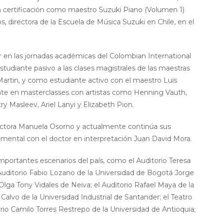
la certificación como maestro Suzuki Piano (Volumen 1)
, directora de la Escuela de Música Suzuki en Chile, en el
r en las jornadas académicas del Colombian International
tudiante pasivo a las clases magistrales de las maestras
Martin, y como estudiante activo con el maestro Luis
te en masterclasses con artistas como Henning Vauth,
y Masleev, Ariel Lanyi y Elizabeth Pion.
octora Manuela Osorno y actualmente continúa sus
ental con el doctor en interpretación Juan David Mora.
mportantes escenarios del país, como el Auditorio Teresa
uditorio Fabio Lozano de la Universidad de Bogotá Jorge
Olga Tony Vidales de Neiva; el Auditorio Rafael Maya de la
 Calvo de la Universidad Industrial de Santander; el Teatro
orio Camilo Torres Restrepo de la Universidad de Antioquia;