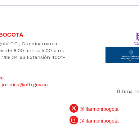
 BOGOTÁ
Bogotá D.C., Cundinamarca
es de 8:00 a.m. a 5:00 p.m.
1 288 34 66 Extensión 4001-
co
:
juridica@ofb.gov.co
Última mo
@filarmonibogota
@filarmonibogota