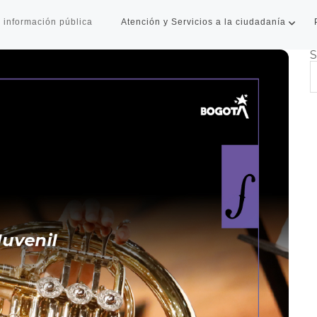
 información pública
Atención y Servicios a la ciudadanía
S