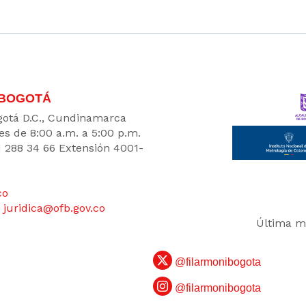
 BOGOTÁ
Bogotá D.C., Cundinamarca
es de 8:00 a.m. a 5:00 p.m.
1 288 34 66 Extensión 4001-
co
:
juridica@ofb.gov.co
Última mo
@filarmonibogota
@filarmonibogota