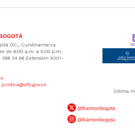
 BOGOTÁ
Bogotá D.C., Cundinamarca
es de 8:00 a.m. a 5:00 p.m.
1 288 34 66 Extensión 4001-
co
:
juridica@ofb.gov.co
Última mo
@filarmonibogota
@filarmonibogota