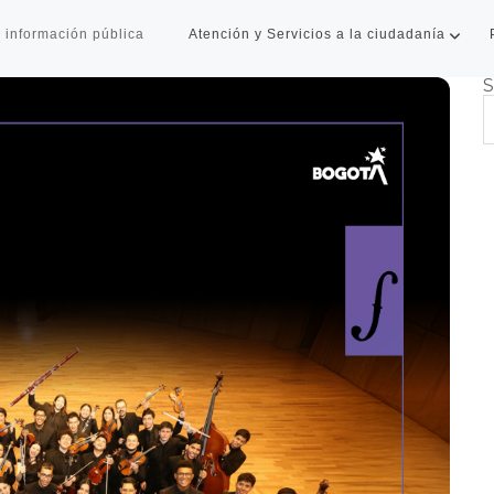
 información pública
Atención y Servicios a la ciudadanía
S