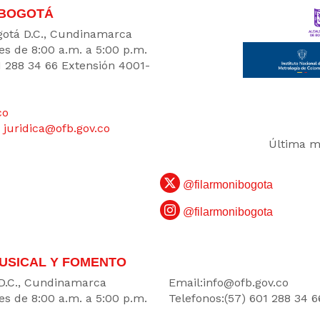
 BOGOTÁ
Bogotá D.C., Cundinamarca
es de 8:00 a.m. a 5:00 p.m.
1 288 34 66 Extensión 4001-
co
:
juridica@ofb.gov.co
Última mo
@filarmonibogota
@filarmonibogota
USICAL Y FOMENTO
DATOS
 D.C., Cundinamarca
Email:
info@ofb.gov.co
es de 8:00 a.m. a 5:00 p.m.
Telefonos:(57) 601 288 34 6