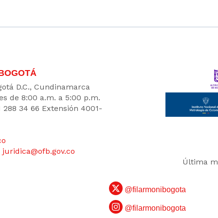
 BOGOTÁ
Bogotá D.C., Cundinamarca
es de 8:00 a.m. a 5:00 p.m.
1 288 34 66 Extensión 4001-
co
:
juridica@ofb.gov.co
Última mo
@filarmonibogota
@filarmonibogota