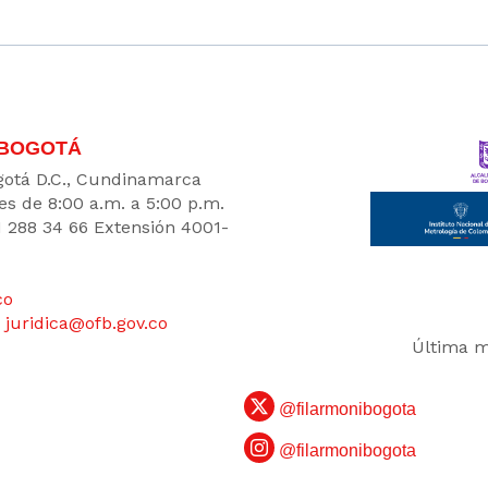
 BOGOTÁ
Bogotá D.C., Cundinamarca
es de 8:00 a.m. a 5:00 p.m.
1 288 34 66 Extensión 4001-
co
:
juridica@ofb.gov.co
Última m
@filarmonibogota
@filarmonibogota