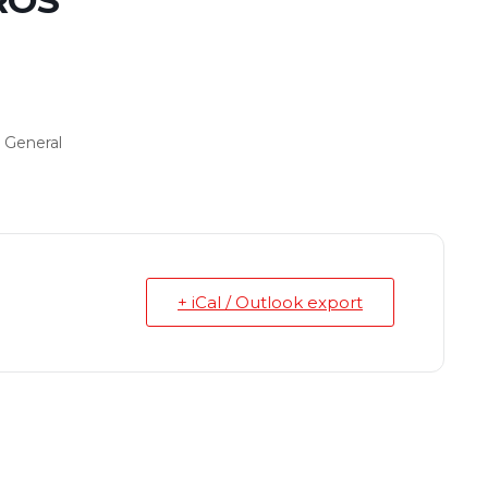
ROS
a General
+ iCal / Outlook export