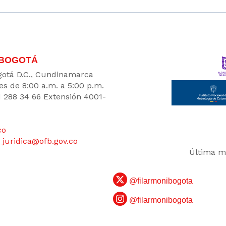
 BOGOTÁ
Bogotá D.C., Cundinamarca
es de 8:00 a.m. a 5:00 p.m.
1 288 34 66 Extensión 4001-
co
:
juridica@ofb.gov.co
Última mo
@filarmonibogota
@filarmonibogota