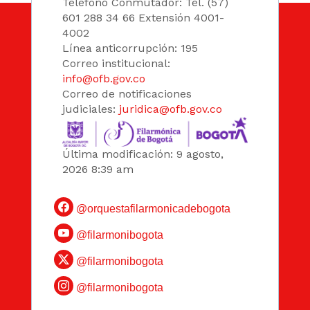
Teléfono Conmutador: Tel. (57)
601 288 34 66 Extensión 4001-
4002
Línea anticorrupción: 195
Correo institucional:
info@ofb.gov.co
Correo de notificaciones
judiciales:
juridica@ofb.gov.co
Última modificación: 9 agosto,
2026 8:39 am
@orquestafilarmonicadebogota
@filarmonibogota
@filarmonibogota
@filarmonibogota