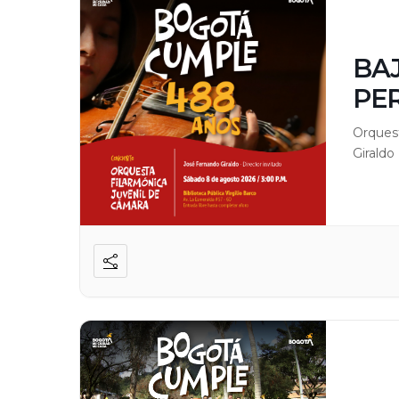
BAJ
PE
Orquest
Giraldo