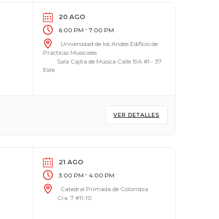
20 AGO
-
6:00 PM
7:00 PM
Universidad de los Andes Edificio de
Prácticas Musicales
Sala Cajita de Música Calle 19A #1 - 37
Este
VER DETALLES
21 AGO
-
3:00 PM
4:00 PM
Catedral Primada de Colombia
Cra. 7 #11-10