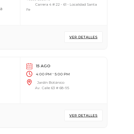
Carrera 4 # 22 - 61 - Localidad Santa
ya
Fe
VER DETALLES
15 AGO
-
4:00 PM
5:00 PM
Jardín Botánico
Av. Calle 63 # 68-95
VER DETALLES