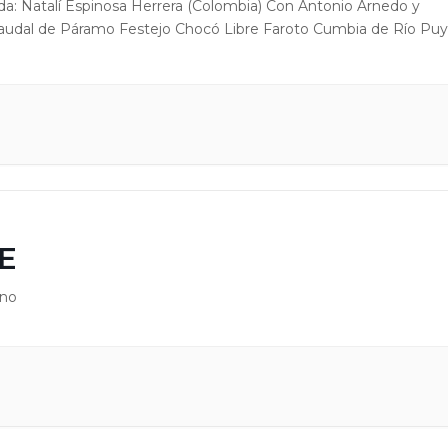
da: Natalí Espinosa Herrera (Colombia) Con Antonio Arnedo y
Raudal de Páramo Festejo Chocó Libre Faroto Cumbia de Río Pu
E
ano