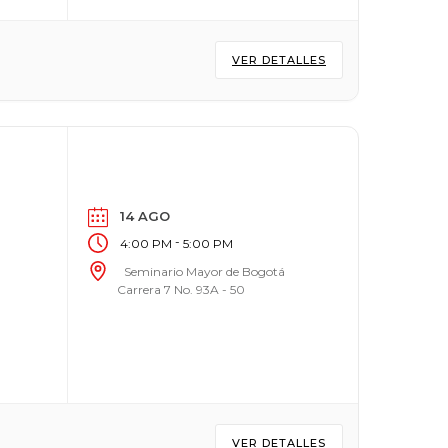
VER DETALLES
14 AGO
-
4:00 PM
5:00 PM
Seminario Mayor de Bogotá
Carrera 7 No. 93A - 50
VER DETALLES