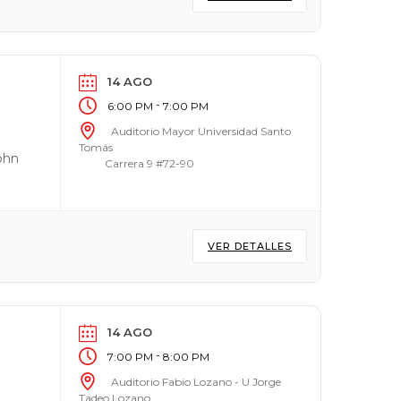
14 AGO
-
6:00 PM
7:00 PM
Auditorio Mayor Universidad Santo
Tomás
ohn
Carrera 9 #72-90
VER DETALLES
14 AGO
-
7:00 PM
8:00 PM
Auditorio Fabio Lozano - U Jorge
Tadeo Lozano