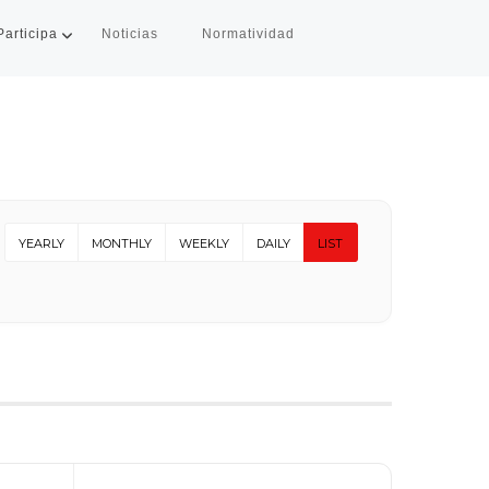
Participa
Noticias
Normatividad
YEARLY
MONTHLY
WEEKLY
DAILY
LIST