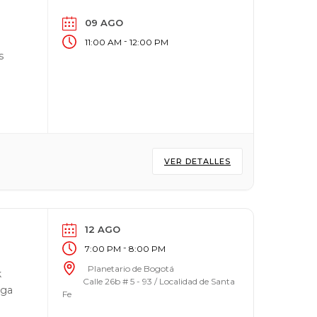
09 AGO
-
11:00 AM
12:00 PM
s
VER DETALLES
12 AGO
-
7:00 PM
8:00 PM
Planetario de Bogotá
k
Calle 26b # 5 - 93 / Localidad de Santa
aga
Fe