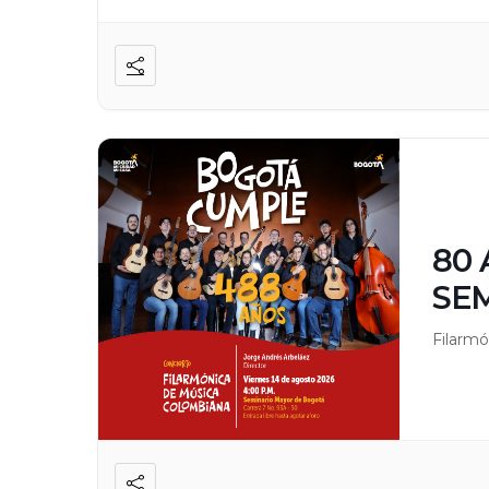
80 
SE
Filarmó