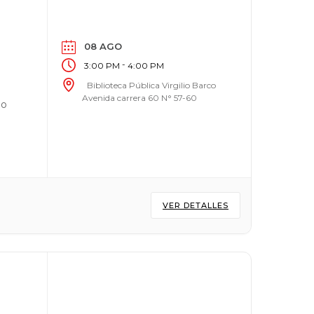
08 AGO
-
3:00 PM
4:00 PM
Biblioteca Pública Virgilio Barco
Avenida carrera 60 N° 57-60
do
VER DETALLES