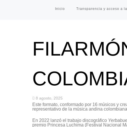
Inicio
Transparencia y acceso a la
FILARMÓ
COLOMBI
8 agosto, 2025
Este formato, conformado por 16 músicos y cre
representativo de la música andina colombian
En 2022 lanzó el trabajo discográfico
Yerbabu
premio Princesa Luchima (Festival Nacional M