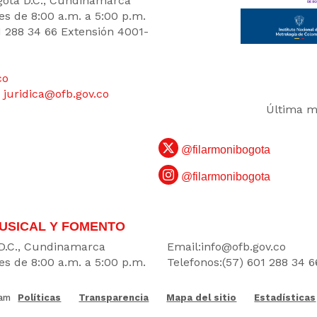
Bogotá D.C., Cundinamarca
es de 8:00 a.m. a 5:00 p.m.
1 288 34 66 Extensión 4001-
co
:
juridica@ofb.gov.co
Última mo
@filarmonibogota
@filarmonibogota
USICAL Y FOMENTO
DATOS
 D.C., Cundinamarca
Email:
info@ofb.gov.co
es de 8:00 a.m. a 5:00 p.m.
Telefonos:(57) 601 288 34 6
 am
Políticas
Transparencia
Mapa del sitio
Estadísticas